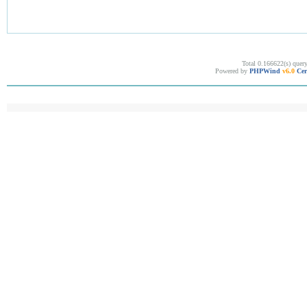
Total 0.166622(s) quer
Powered by
PHPWind
v6.0
Cer