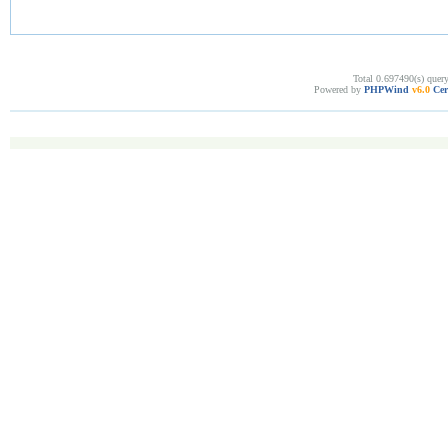
Total 0.697490(s) quer
Powered by
PHPWind
v6.0
Cer