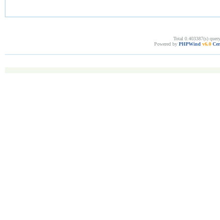
Total 0.403387(s) quer
Powered by
PHPWind
v6.0
Cer