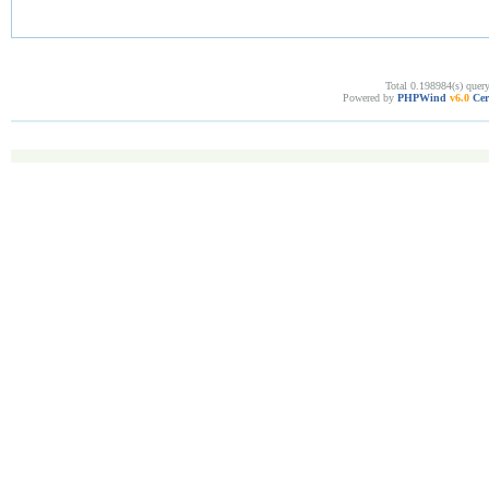
Total 0.198984(s) quer
Powered by
PHPWind
v6.0
Cer