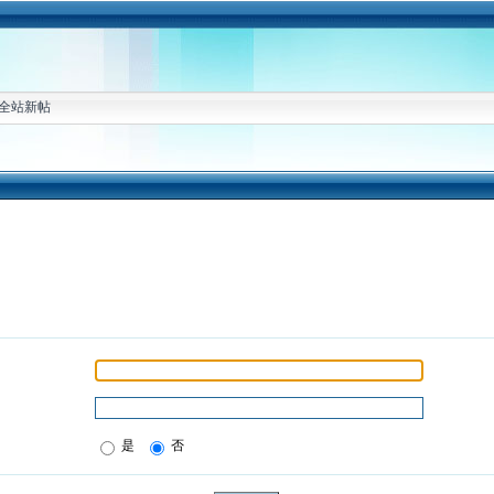
全站新帖
是
否