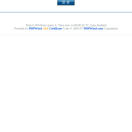
Total 0.205341(s) query 0, Time now is:08-08 02:37, Gzip disabled
Powered by
PHPWind
v6.0
Certificate
Code © 2003-07
PHPWind.com
Corporation