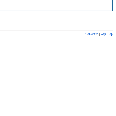
Contact us
|
Wap
|
Top