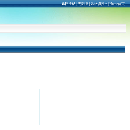
返回主站
|
无图版
|
风格切换
|
Home首页