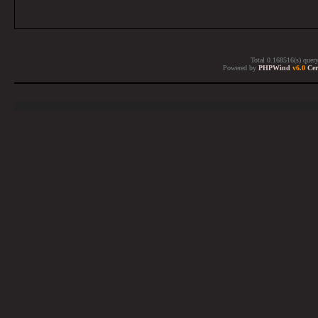
Total 0.168516(s) quer
Powered by
PHPWind
v6.0
Cer