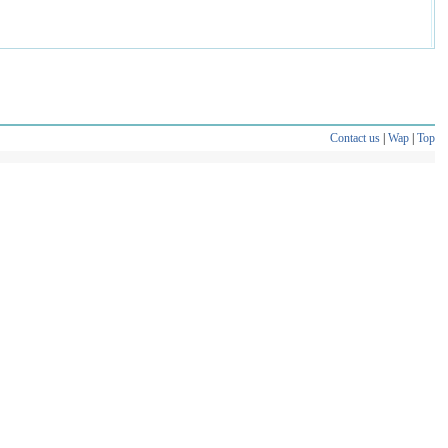
Contact us
|
Wap
|
Top