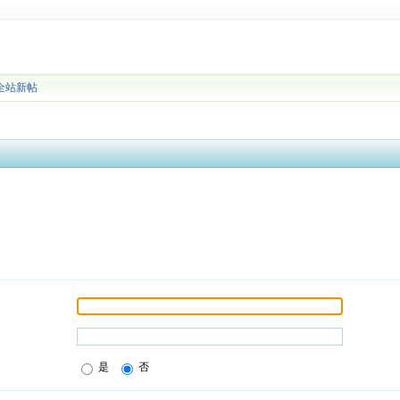
全站新帖
是
否