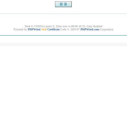
Total 0.176501(s) query 0, Time now is:08-06 16:33, Gzip disabled
Powered by
PHPWind
v6.0
Certificate
Code © 2003-07
PHPWind.com
Corporation