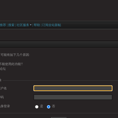
推荐
|
搜索
|
社区服务
|
帮助
|
订阅全站新帖
可能有如下几个原因:
能使用此功能!!
论坛
录
用户名
密码
隐身登录
是
否