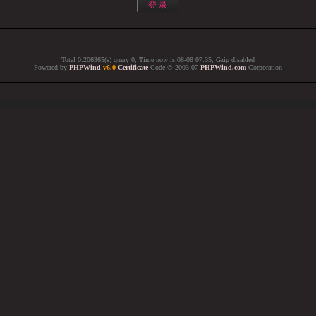
Total 0.206365(s) query 0, Time now is:08-08 07:35, Gzip disabled
Powered by
PHPWind
v6.0
Certificate
Code © 2003-07
PHPWind.com
Corporation