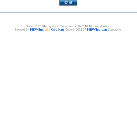
Total 0.192061(s) query 0, Time now is:08-07 18:16, Gzip disabled
Powered by
PHPWind
v6.0
Certificate
Code © 2003-07
PHPWind.com
Corporation