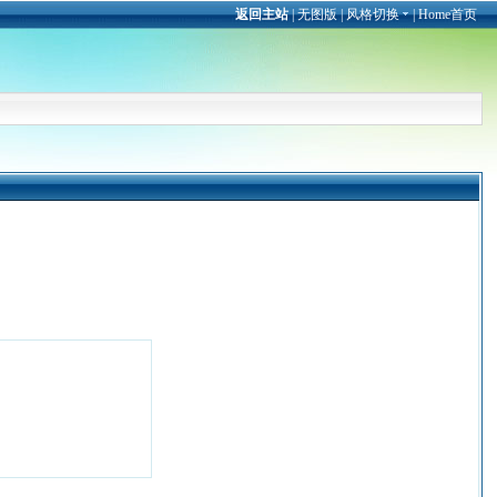
返回主站
|
无图版
|
风格切换
|
Home首页