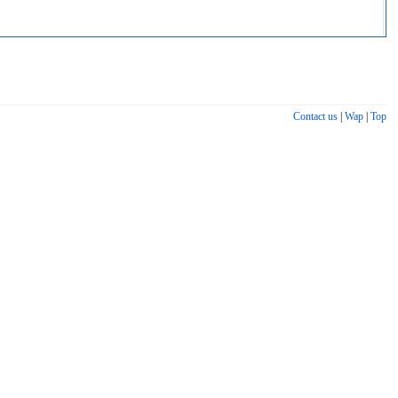
Contact us
|
Wap
|
Top