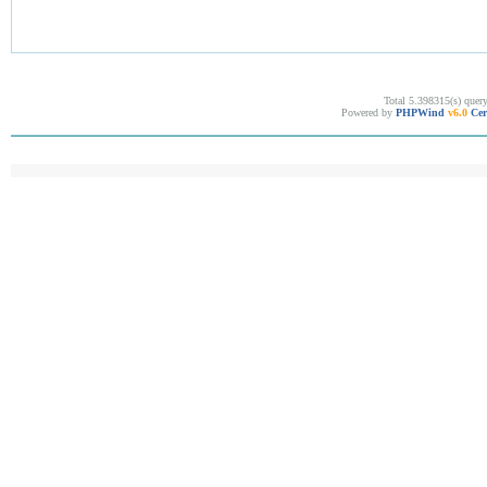
Total 5.398315(s) quer
Powered by
PHPWind
v6.0
Cer