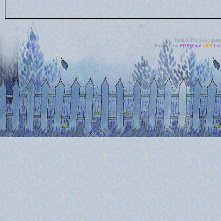
Total 0.373151(s) quer
Powered by
PHPWind
v6.0
Cer