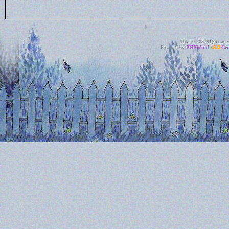
Total 0.208791(s) quer
Powered by
PHPWind
v6.0
Cer