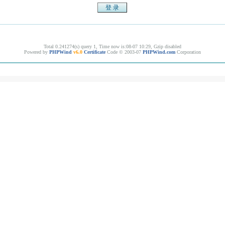
Total 0.241274(s) query 1, Time now is:08-07 10:29, Gzip disabled
Powered by
PHPWind
v6.0
Certificate
Code © 2003-07
PHPWind.com
Corporation