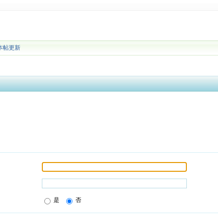
本帖更新
是
否