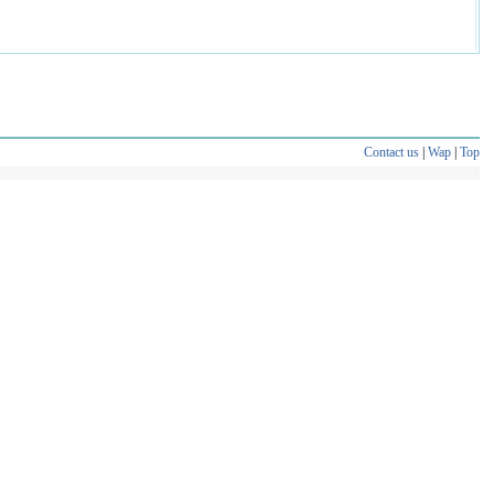
Contact us
|
Wap
|
Top