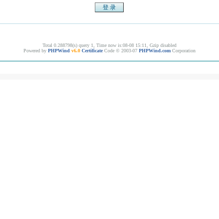
Total 0.288798(s) query 1, Time now is:08-08 15:11, Gzip disabled
Powered by
PHPWind
v6.0
Certificate
Code © 2003-07
PHPWind.com
Corporation