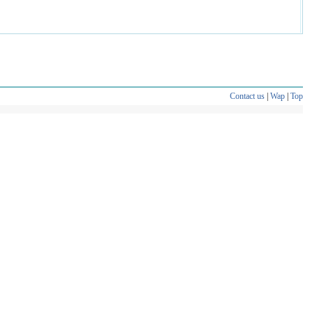
Contact us
|
Wap
|
Top