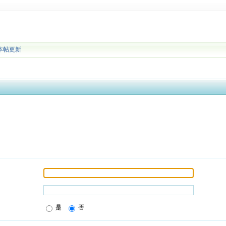
本帖更新
是
否