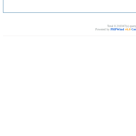
Total 0.210347(s) quer
Powered by
PHPWind
v6.0
Cer