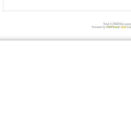
Total 0.206829(s) quer
Powered by
PHPWind
v6.0
Cer