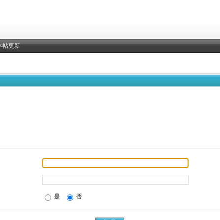
本帖更新
是
否