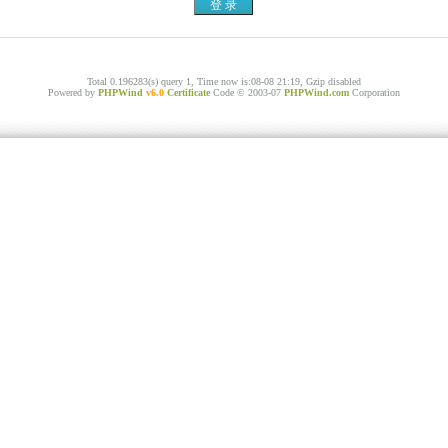
Total 0.196283(s) query 1, Time now is:08-08 21:19, Gzip disabled
Powered by
PHPWind
v6.0
Certificate
Code © 2003-07
PHPWind.com
Corporation