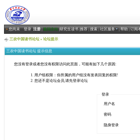
»
您尚未
登录
注册
|
返回主站
|
研究生读书
|
推荐
|
搜索
|
社区服务
|
帮助
|
订阅
三农中国读书论坛
» 论坛提示
三农中国读书论坛 提示信息
您没有登录或者您没有权限访问此页面，可能有如下几个原因:
用户组权限：你所属的用户组没有发表回复的权限!
您还不是论坛会员,请先登录论坛
登录
用户名
密码
隐身登录