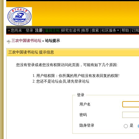
»
您尚未
登录
注册
|
返回主站
|
研究生读书
|
推荐
|
搜索
|
社区服务
|
帮助
|
订阅
三农中国读书论坛
» 论坛提示
三农中国读书论坛 提示信息
您没有登录或者您没有权限访问此页面，可能有如下几个原因:
用户组权限：你所属的用户组没有发表回复的权限!
您还不是论坛会员,请先登录论坛
登录
用户名
密码
隐身登录
是