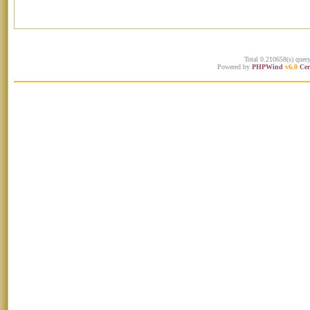
Total 0.210658(s) quer
Powered by
PHPWind
v6.0
Cer