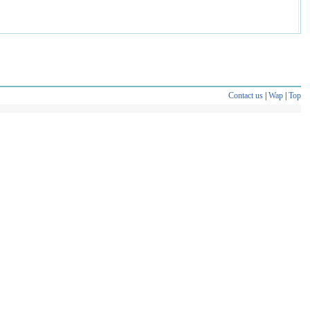
Contact us
|
Wap
|
Top