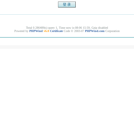
Total 0.286489(s) query 1, Time now is:08-06 15:59, Gzip disabled
Powered by
PHPWind
v6.0
Certificate
Code © 2003-07
PHPWind.com
Corporation