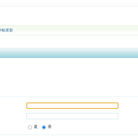
本帖更新
是
否