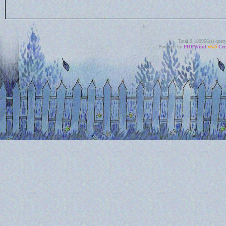
Total 0.189956(s) quer
Powered by
PHPWind
v6.0
Cer