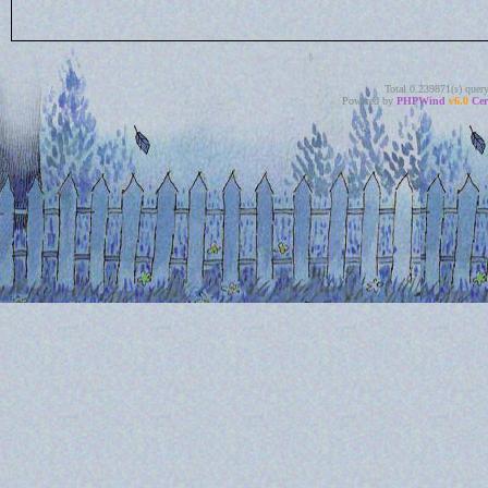
Total 0.239871(s) quer
Powered by
PHPWind
v6.0
Cer