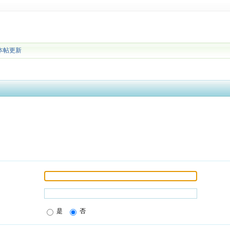
本帖更新
是
否