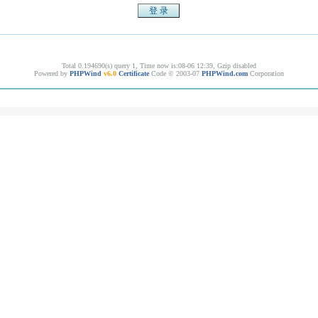
Total 0.194690(s) query 1, Time now is:08-06 12:39, Gzip disabled
Powered by
PHPWind
v6.0
Certificate
Code © 2003-07
PHPWind.com
Corporation