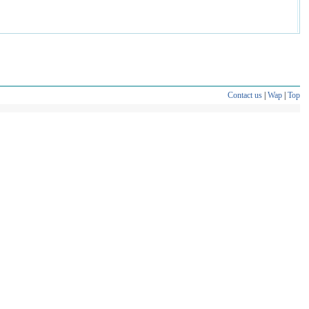
Contact us
|
Wap
|
Top