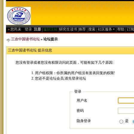
»
您尚未
登录
注册
|
返回主站
|
研究生读书
|
推荐
|
搜索
|
社区服务
|
帮助
|
订阅
三农中国读书论坛
» 论坛提示
三农中国读书论坛 提示信息
您没有登录或者您没有权限访问此页面，可能有如下几个原因:
用户组权限：你所属的用户组没有发表回复的权限!
您还不是论坛会员,请先登录论坛
登录
用户名
密码
隐身登录
是