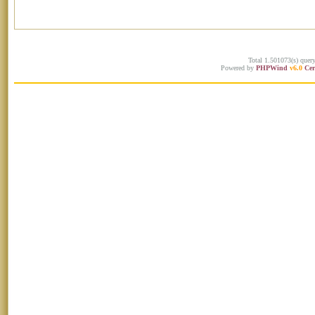
Total 1.501073(s) quer
Powered by
PHPWind
v6.0
Cer