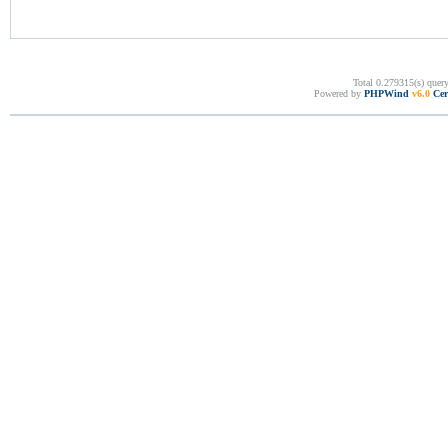
Total 0.279315(s) quer
Powered by
PHPWind
v6.0
Cer