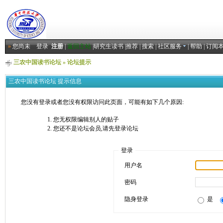
»
您尚未
登录
注册
|
返回主站
|
研究生读书
|
推荐
|
搜索
|
社区服务
|
帮助
|
订阅
三农中国读书论坛
» 论坛提示
三农中国读书论坛 提示信息
您没有登录或者您没有权限访问此页面，可能有如下几个原因:
您无权限编辑别人的贴子
您还不是论坛会员,请先登录论坛
登录
用户名
密码
隐身登录
是