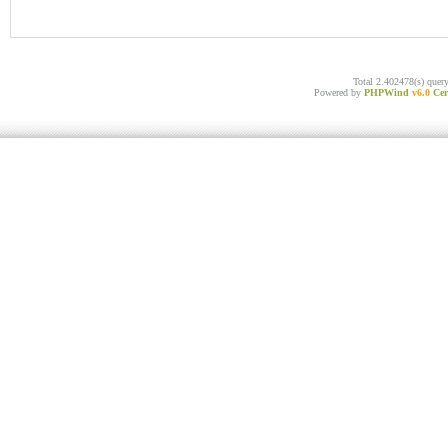
Total 2.402478(s) quer
Powered by
PHPWind
v6.0
Cer