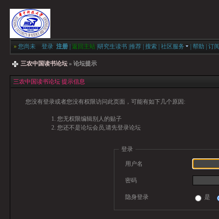
»
您尚未
登录
注册
|
返回主站
|
研究生读书
|
推荐
|
搜索
|
社区服务
|
帮助
|
订
三农中国读书论坛
» 论坛提示
三农中国读书论坛 提示信息
您没有登录或者您没有权限访问此页面，可能有如下几个原因:
您无权限编辑别人的贴子
您还不是论坛会员,请先登录论坛
登录
用户名
密码
隐身登录
是