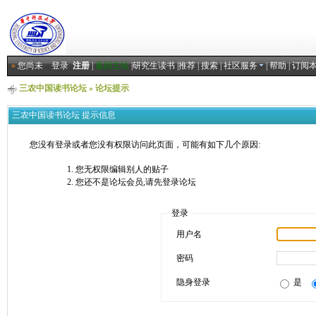
»
您尚未
登录
注册
|
返回主站
|
研究生读书
|
推荐
|
搜索
|
社区服务
|
帮助
|
订阅
三农中国读书论坛
» 论坛提示
三农中国读书论坛 提示信息
您没有登录或者您没有权限访问此页面，可能有如下几个原因:
您无权限编辑别人的贴子
您还不是论坛会员,请先登录论坛
登录
用户名
密码
隐身登录
是