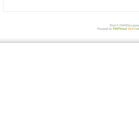
Total 0.234435(s) quer
Powered by
PHPWind
v6.0
Cer