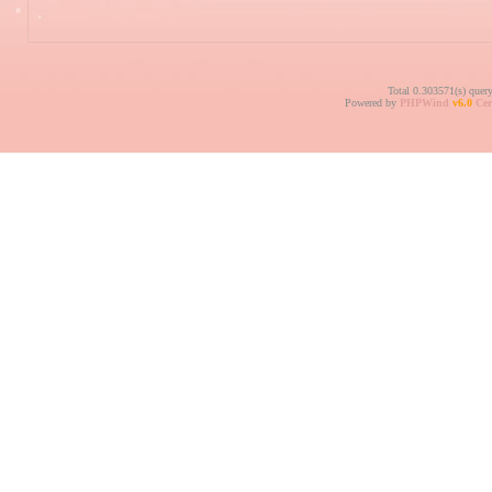
Total 0.303571(s) quer
Powered by
PHPWind
v6.0
Cer