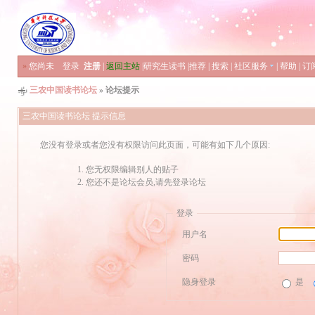
»
您尚未
登录
注册
|
返回主站
|
研究生读书
|
推荐
|
搜索
|
社区服务
|
帮助
|
订
三农中国读书论坛
» 论坛提示
三农中国读书论坛 提示信息
您没有登录或者您没有权限访问此页面，可能有如下几个原因:
您无权限编辑别人的贴子
您还不是论坛会员,请先登录论坛
登录
用户名
密码
隐身登录
是