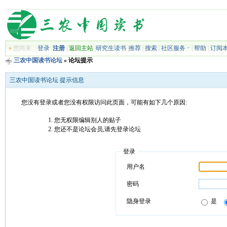
»
您尚未
登录
注册
|
返回主站
|
研究生读书
|
推荐
|
搜索
|
社区服务
|
帮助
|
订阅
三农中国读书论坛
» 论坛提示
三农中国读书论坛 提示信息
您没有登录或者您没有权限访问此页面，可能有如下几个原因:
您无权限编辑别人的贴子
您还不是论坛会员,请先登录论坛
登录
用户名
密码
隐身登录
是