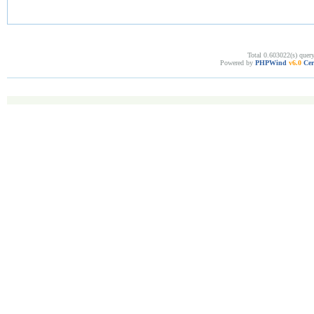
Total 0.603022(s) quer
Powered by
PHPWind
v6.0
Cer