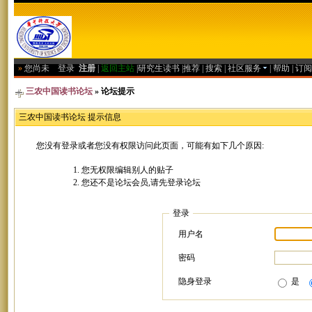
»
您尚未
登录
注册
|
返回主站
|
研究生读书
|
推荐
|
搜索
|
社区服务
|
帮助
|
订阅
三农中国读书论坛
» 论坛提示
三农中国读书论坛 提示信息
您没有登录或者您没有权限访问此页面，可能有如下几个原因:
您无权限编辑别人的贴子
您还不是论坛会员,请先登录论坛
登录
用户名
密码
隐身登录
是