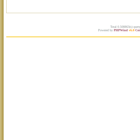
Total 0.508863(s) quer
Powered by
PHPWind
v6.0
Cer