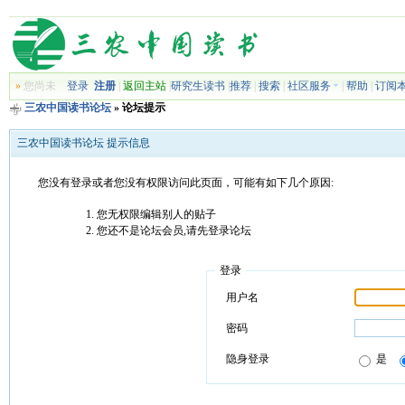
»
您尚未
登录
注册
|
返回主站
|
研究生读书
|
推荐
|
搜索
|
社区服务
|
帮助
|
订阅
三农中国读书论坛
» 论坛提示
三农中国读书论坛 提示信息
您没有登录或者您没有权限访问此页面，可能有如下几个原因:
您无权限编辑别人的贴子
您还不是论坛会员,请先登录论坛
登录
用户名
密码
隐身登录
是