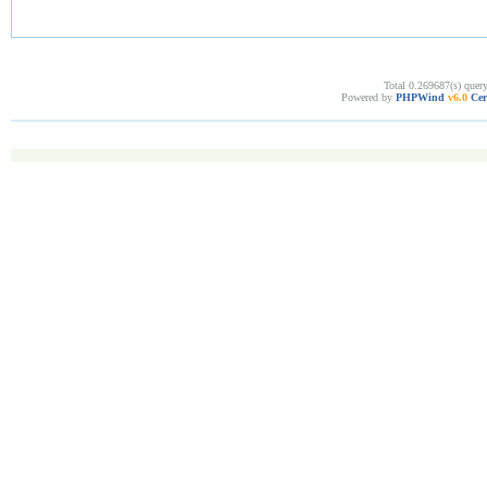
Total 0.269687(s) quer
Powered by
PHPWind
v6.0
Cer