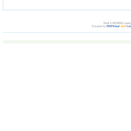
Total 0.481800(s) quer
Powered by
PHPWind
v6.0
Cer