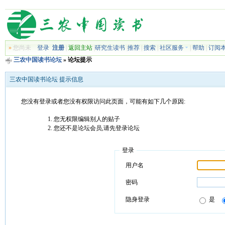
»
您尚未
登录
注册
|
返回主站
|
研究生读书
|
推荐
|
搜索
|
社区服务
|
帮助
|
订阅
三农中国读书论坛
» 论坛提示
三农中国读书论坛 提示信息
您没有登录或者您没有权限访问此页面，可能有如下几个原因:
您无权限编辑别人的贴子
您还不是论坛会员,请先登录论坛
登录
用户名
密码
隐身登录
是