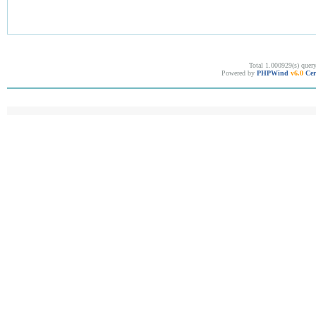
Total 1.000929(s) quer
Powered by
PHPWind
v6.0
Cer