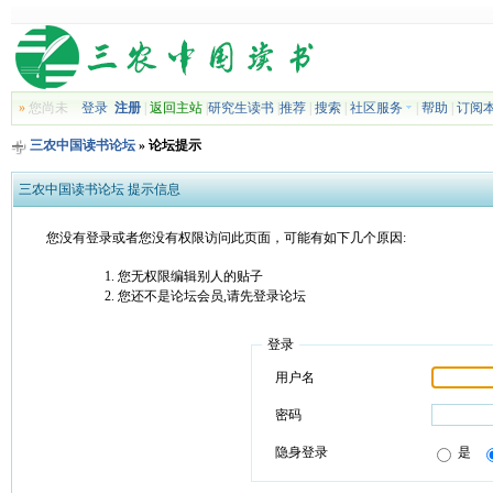
»
您尚未
登录
注册
|
返回主站
|
研究生读书
|
推荐
|
搜索
|
社区服务
|
帮助
|
订阅
三农中国读书论坛
» 论坛提示
三农中国读书论坛 提示信息
您没有登录或者您没有权限访问此页面，可能有如下几个原因:
您无权限编辑别人的贴子
您还不是论坛会员,请先登录论坛
登录
用户名
密码
隐身登录
是