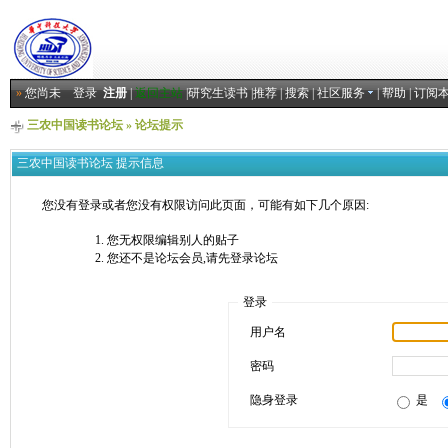
»
您尚未
登录
注册
|
返回主站
|
研究生读书
|
推荐
|
搜索
|
社区服务
|
帮助
|
订阅
三农中国读书论坛
» 论坛提示
三农中国读书论坛 提示信息
您没有登录或者您没有权限访问此页面，可能有如下几个原因:
您无权限编辑别人的贴子
您还不是论坛会员,请先登录论坛
登录
用户名
密码
隐身登录
是