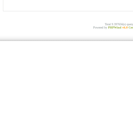
Total 9.397656(s) quer
Powered by
PHPWind
v6.0
Cer