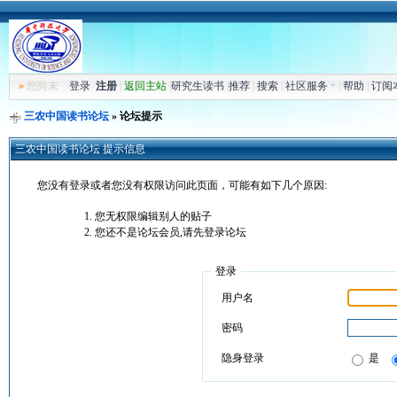
»
您尚未
登录
注册
|
返回主站
|
研究生读书
|
推荐
|
搜索
|
社区服务
|
帮助
|
订阅
三农中国读书论坛
» 论坛提示
三农中国读书论坛 提示信息
您没有登录或者您没有权限访问此页面，可能有如下几个原因:
您无权限编辑别人的贴子
您还不是论坛会员,请先登录论坛
登录
用户名
密码
隐身登录
是