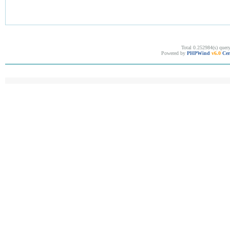
Total 0.252984(s) quer
Powered by
PHPWind
v6.0
Cer