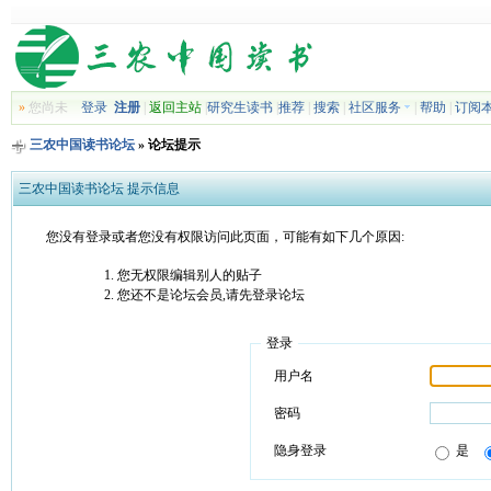
»
您尚未
登录
注册
|
返回主站
|
研究生读书
|
推荐
|
搜索
|
社区服务
|
帮助
|
订阅
三农中国读书论坛
» 论坛提示
三农中国读书论坛 提示信息
您没有登录或者您没有权限访问此页面，可能有如下几个原因:
您无权限编辑别人的贴子
您还不是论坛会员,请先登录论坛
登录
用户名
密码
隐身登录
是