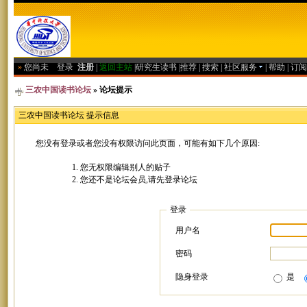
»
您尚未
登录
注册
|
返回主站
|
研究生读书
|
推荐
|
搜索
|
社区服务
|
帮助
|
订阅
三农中国读书论坛
» 论坛提示
三农中国读书论坛 提示信息
您没有登录或者您没有权限访问此页面，可能有如下几个原因:
您无权限编辑别人的贴子
您还不是论坛会员,请先登录论坛
登录
用户名
密码
隐身登录
是