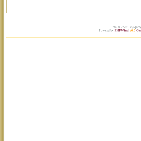
Total 0.272810(s) quer
Powered by
PHPWind
v6.0
Cer