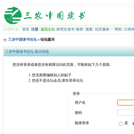
»
您尚未
登录
注册
|
返回主站
|
研究生读书
|
推荐
|
搜索
|
社区服务
|
帮助
|
订阅
三农中国读书论坛
» 论坛提示
三农中国读书论坛 提示信息
您没有登录或者您没有权限访问此页面，可能有如下几个原因:
您无权限编辑别人的贴子
您还不是论坛会员,请先登录论坛
登录
用户名
密码
隐身登录
是