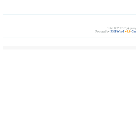
Total 0.212767(s) quer
Powered by
PHPWind
v6.0
Cer