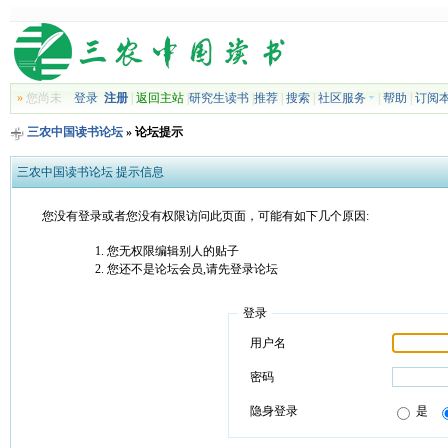
»
您尚未
登录
注册
|
返回主站
|
研究生读书
|
推荐
|
搜索
|
社区服务
|
帮助
|
订阅
三农中国读书论坛
» 论坛提示
三农中国读书论坛 提示信息
您没有登录或者您没有权限访问此页面，可能有如下几个原因:
您无权限编辑别人的贴子
您还不是论坛会员,请先登录论坛
登录
用户名
密码
隐身登录
是