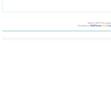
Total 0.284773(s) quer
Powered by
PHPWind
v6.0
Cer