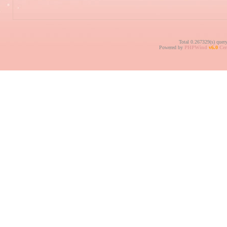
Total 0.267329(s) quer
Powered by
PHPWind
v6.0
Cer