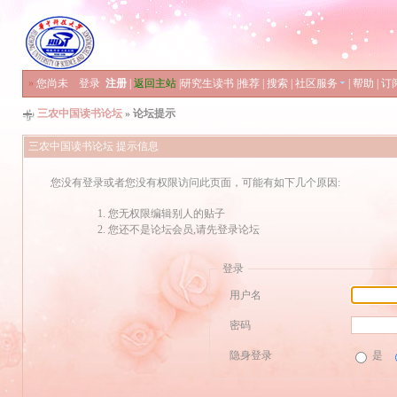
»
您尚未
登录
注册
|
返回主站
|
研究生读书
|
推荐
|
搜索
|
社区服务
|
帮助
|
订
三农中国读书论坛
» 论坛提示
三农中国读书论坛 提示信息
您没有登录或者您没有权限访问此页面，可能有如下几个原因:
您无权限编辑别人的贴子
您还不是论坛会员,请先登录论坛
登录
用户名
密码
隐身登录
是