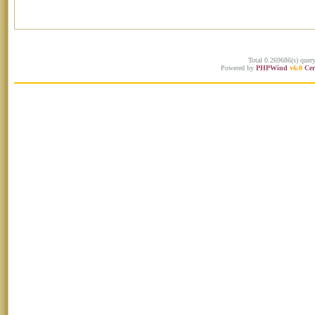
Total 0.269686(s) quer
Powered by
PHPWind
v6.0
Cer