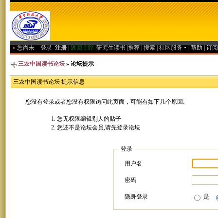
»
您尚未
登录
注册
|
返回主站
|
研究生读书
|
推荐
|
搜索
|
社区服务
|
帮助
|
订阅
三农中国读书论坛
» 论坛提示
三农中国读书论坛 提示信息
您没有登录或者您没有权限访问此页面，可能有如下几个原因:
您无权限编辑别人的贴子
您还不是论坛会员,请先登录论坛
登录
用户名
密码
隐身登录
是