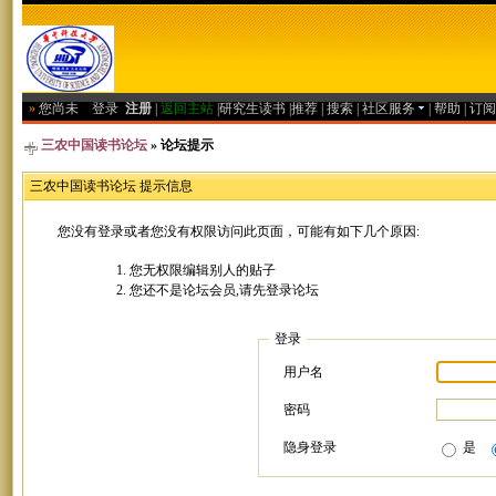
»
您尚未
登录
注册
|
返回主站
|
研究生读书
|
推荐
|
搜索
|
社区服务
|
帮助
|
订阅
三农中国读书论坛
» 论坛提示
三农中国读书论坛 提示信息
您没有登录或者您没有权限访问此页面，可能有如下几个原因:
您无权限编辑别人的贴子
您还不是论坛会员,请先登录论坛
登录
用户名
密码
隐身登录
是