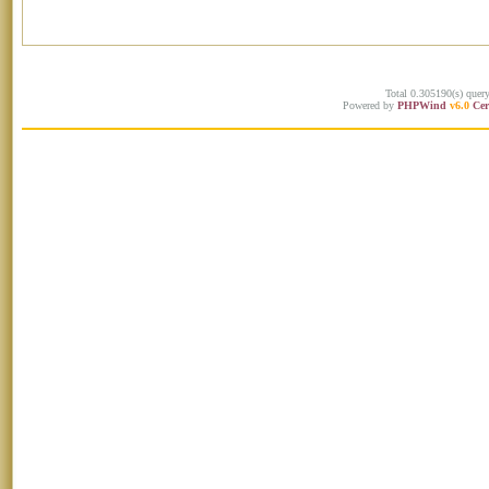
Total 0.305190(s) quer
Powered by
PHPWind
v6.0
Cer