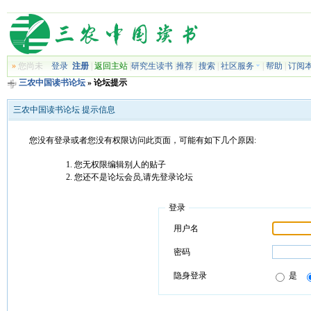
»
您尚未
登录
注册
|
返回主站
|
研究生读书
|
推荐
|
搜索
|
社区服务
|
帮助
|
订阅
三农中国读书论坛
» 论坛提示
三农中国读书论坛 提示信息
您没有登录或者您没有权限访问此页面，可能有如下几个原因:
您无权限编辑别人的贴子
您还不是论坛会员,请先登录论坛
登录
用户名
密码
隐身登录
是