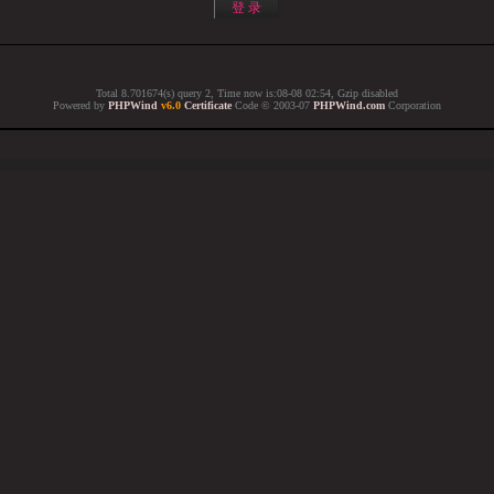
Total 8.701674(s) query 2, Time now is:08-08 02:54, Gzip disabled
Powered by
PHPWind
v6.0
Certificate
Code © 2003-07
PHPWind.com
Corporation