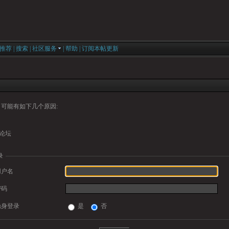
推荐
|
搜索
|
社区服务
|
帮助
|
订阅本帖更新
可能有如下几个原因:
论坛
录
用户名
密码
隐身登录
是
否