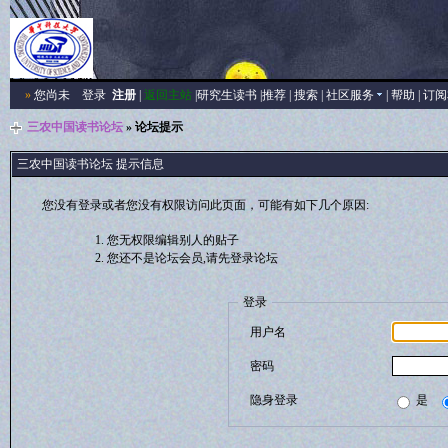
»
您尚未
登录
注册
|
返回主站
|
研究生读书
|
推荐
|
搜索
|
社区服务
|
帮助
|
订阅
三农中国读书论坛
» 论坛提示
三农中国读书论坛 提示信息
您没有登录或者您没有权限访问此页面，可能有如下几个原因:
您无权限编辑别人的贴子
您还不是论坛会员,请先登录论坛
登录
用户名
密码
隐身登录
是