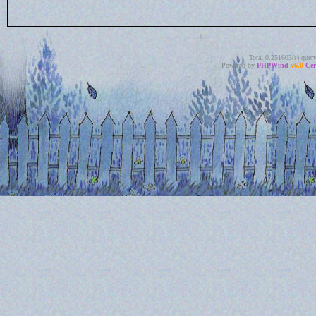
Total 0.251603(s) quer
Powered by
PHPWind
v6.0
Cer