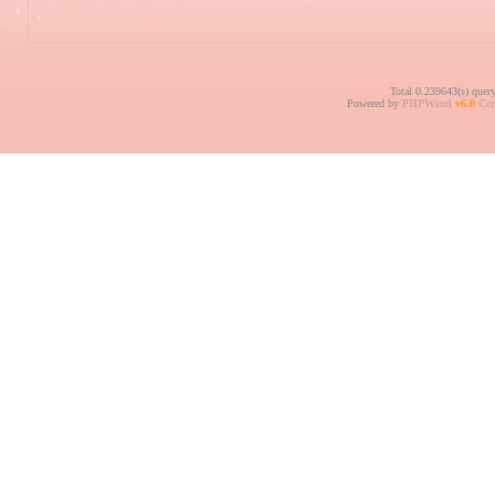
Total 0.239643(s) quer
Powered by
PHPWind
v6.0
Cer