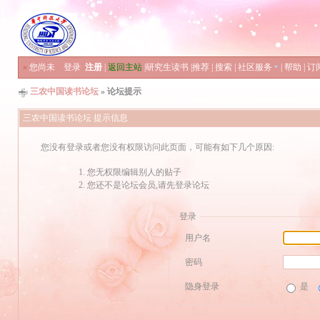
»
您尚未
登录
注册
|
返回主站
|
研究生读书
|
推荐
|
搜索
|
社区服务
|
帮助
|
订
三农中国读书论坛
» 论坛提示
三农中国读书论坛 提示信息
您没有登录或者您没有权限访问此页面，可能有如下几个原因:
您无权限编辑别人的贴子
您还不是论坛会员,请先登录论坛
登录
用户名
密码
隐身登录
是