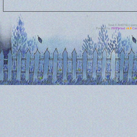
Total 0.304074(s) quer
Powered by
PHPWind
v6.0
Cer