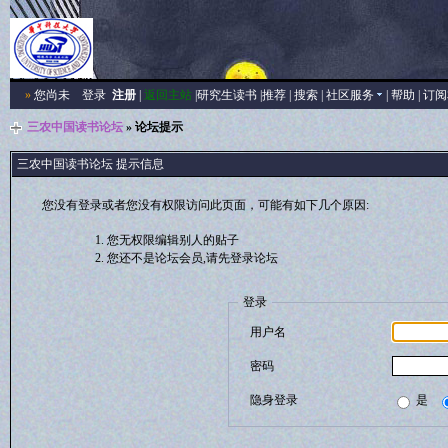
»
您尚未
登录
注册
|
返回主站
|
研究生读书
|
推荐
|
搜索
|
社区服务
|
帮助
|
订阅
三农中国读书论坛
» 论坛提示
三农中国读书论坛 提示信息
您没有登录或者您没有权限访问此页面，可能有如下几个原因:
您无权限编辑别人的贴子
您还不是论坛会员,请先登录论坛
登录
用户名
密码
隐身登录
是