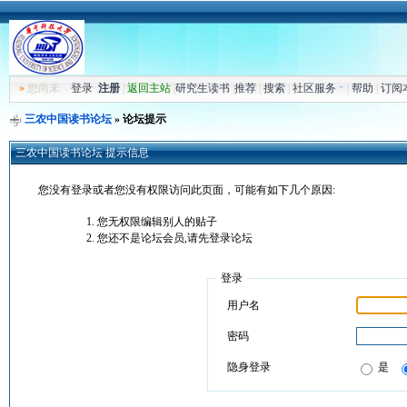
»
您尚未
登录
注册
|
返回主站
|
研究生读书
|
推荐
|
搜索
|
社区服务
|
帮助
|
订阅
三农中国读书论坛
» 论坛提示
三农中国读书论坛 提示信息
您没有登录或者您没有权限访问此页面，可能有如下几个原因:
您无权限编辑别人的贴子
您还不是论坛会员,请先登录论坛
登录
用户名
密码
隐身登录
是