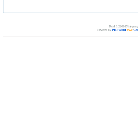
Total 0.220167(s) quer
Powered by
PHPWind
v6.0
Cer