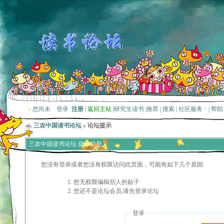
»
您尚未
登录
注册
|
返回主站
|
研究生读书
|
推荐
|
搜索
|
社区服务
|
帮助
三农中国读书论坛
» 论坛提示
三农中国读书论坛 提示信息
您没有登录或者您没有权限访问此页面，可能有如下几个原因:
您无权限编辑别人的贴子
您还不是论坛会员,请先登录论坛
登录