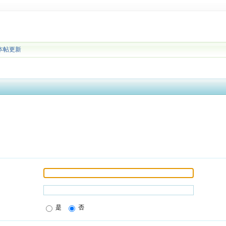
本帖更新
是
否