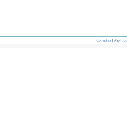
Contact us
|
Wap
|
Top