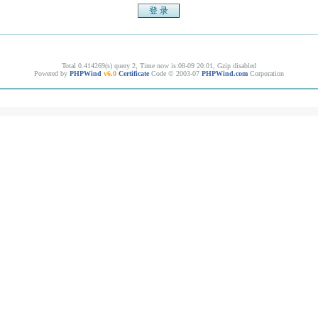
Total 0.414269(s) query 2, Time now is:08-09 20:01, Gzip disabled
Powered by
PHPWind
v6.0
Certificate
Code © 2003-07
PHPWind.com
Corporation