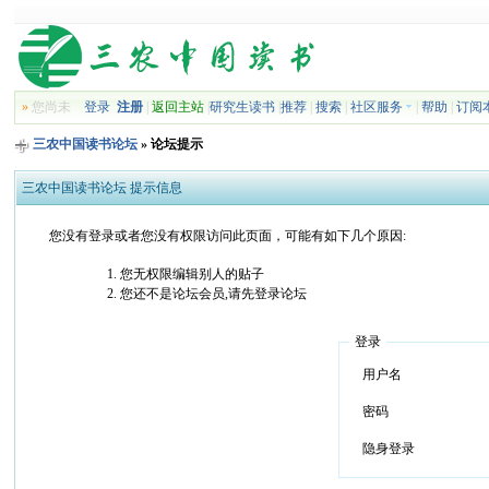
»
您尚未
登录
注册
|
返回主站
|
研究生读书
|
推荐
|
搜索
|
社区服务
|
帮助
|
订阅
三农中国读书论坛
» 论坛提示
三农中国读书论坛 提示信息
您没有登录或者您没有权限访问此页面，可能有如下几个原因:
您无权限编辑别人的贴子
您还不是论坛会员,请先登录论坛
登录
用户名
密码
隐身登录